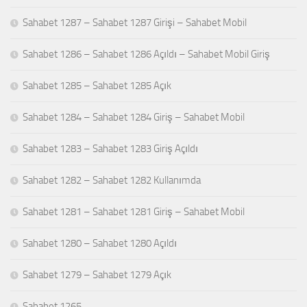
Sahabet 1287 – Sahabet 1287 Girişi – Sahabet Mobil
Sahabet 1286 – Sahabet 1286 Açıldı – Sahabet Mobil Giriş
Sahabet 1285 – Sahabet 1285 Açık
Sahabet 1284 – Sahabet 1284 Giriş – Sahabet Mobil
Sahabet 1283 – Sahabet 1283 Giriş Açıldı
Sahabet 1282 – Sahabet 1282 Kullanımda
Sahabet 1281 – Sahabet 1281 Giriş – Sahabet Mobil
Sahabet 1280 – Sahabet 1280 Açıldı
Sahabet 1279 – Sahabet 1279 Açık
Sahabet 1265