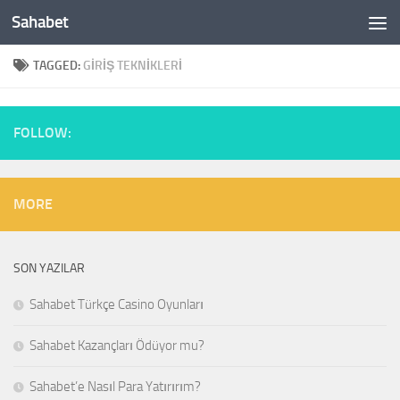
Sahabet
Skip to content
TAGGED:
GIRIŞ TEKNIKLERI
FOLLOW:
MORE
SON YAZILAR
Sahabet Türkçe Casino Oyunları
Sahabet Kazançları Ödüyor mu?
Sahabet’e Nasıl Para Yatırırım?