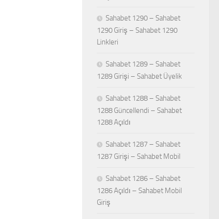
Sahabet 1290 – Sahabet
1290 Giriş – Sahabet 1290
Linkleri
Sahabet 1289 – Sahabet
1289 Girişi – Sahabet Üyelik
Sahabet 1288 – Sahabet
1288 Güncellendi – Sahabet
1288 Açıldı
Sahabet 1287 – Sahabet
1287 Girişi – Sahabet Mobil
Sahabet 1286 – Sahabet
1286 Açıldı – Sahabet Mobil
Giriş