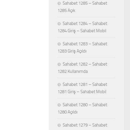
Sahabet 1285 – Sahabet
1285 Açık
Sahabet 1284 – Sahabet
1284 Giriş – Sahabet Mobil
Sahabet 1283 – Sahabet
1283 Giriş Açıldı
Sahabet 1282 – Sahabet
1282 Kullanımda
Sahabet 1281 – Sahabet
1281 Giriş – Sahabet Mobil
Sahabet 1280 – Sahabet
1280 Açıldı
Sahabet 1279 – Sahabet