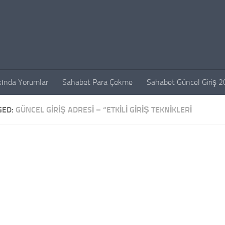
ında Yorumlar
Sahabet Para Çekme
Sahabet Güncel Giriş 
GED:
GÜNCEL GIRIŞ ADRESI – “ETKILI GIRIŞ TEKNIKLERI