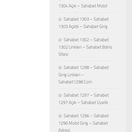
1304 Açık – Sahabet Mobil
Sahabet 1303 – Sahabet
1303 Açıldı – Sahabet Giriş
Sahabet 1302 – Sahabet
1302 Linkleri – Sahabet Bahis
Sitesi
Sahabet 1298 – Sahabet
Giriş Linkleri –
Sahabet1298.Com
Sahabet 1297 – Sahabet
1297 Açık – Sahabet Üyelik
Sahabet 1296 – Sahabet
1296 Mobil Giriş – Sahabet
Adresi