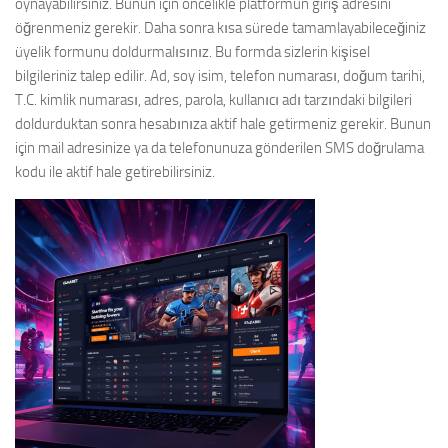
oynayabilirsiniz. Bunun için öncelikle platformun giriş adresini
öğrenmeniz gerekir. Daha sonra kısa sürede tamamlayabileceğiniz
üyelik formunu doldurmalısınız. Bu formda sizlerin kişisel
bilgileriniz talep edilir. Ad, soy isim, telefon numarası, doğum tarihi,
T.C. kimlik numarası, adres, parola, kullanıcı adı tarzındaki bilgileri
doldurduktan sonra hesabınıza aktif hale getirmeniz gerekir. Bunun
için mail adresinize ya da telefonunuza gönderilen SMS doğrulama
kodu ile aktif hale getirebilirsiniz.