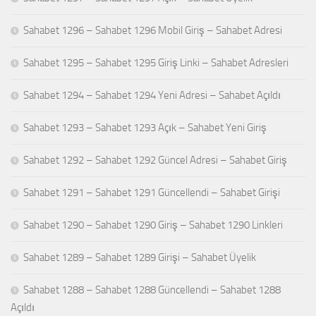
Sahabet 1296 – Sahabet 1296 Mobil Giriş – Sahabet Adresi
Sahabet 1295 – Sahabet 1295 Giriş Linki – Sahabet Adresleri
Sahabet 1294 – Sahabet 1294 Yeni Adresi – Sahabet Açıldı
Sahabet 1293 – Sahabet 1293 Açık – Sahabet Yeni Giriş
Sahabet 1292 – Sahabet 1292 Güncel Adresi – Sahabet Giriş
Sahabet 1291 – Sahabet 1291 Güncellendi – Sahabet Girişi
Sahabet 1290 – Sahabet 1290 Giriş – Sahabet 1290 Linkleri
Sahabet 1289 – Sahabet 1289 Girişi – Sahabet Üyelik
Sahabet 1288 – Sahabet 1288 Güncellendi – Sahabet 1288
Açıldı