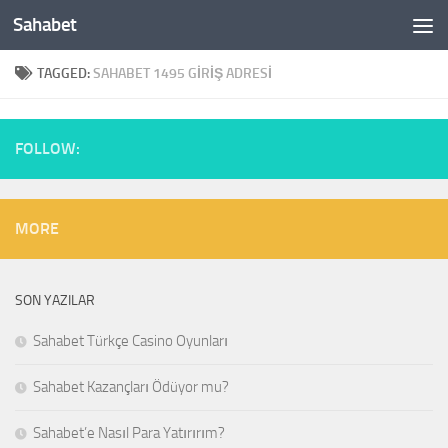
Sahabet
Skip to content
TAGGED:
SAHABET 1495 GIRIŞ ADRESI
FOLLOW:
MORE
SON YAZILAR
Sahabet Türkçe Casino Oyunları
Sahabet Kazançları Ödüyor mu?
Sahabet’e Nasıl Para Yatırırım?