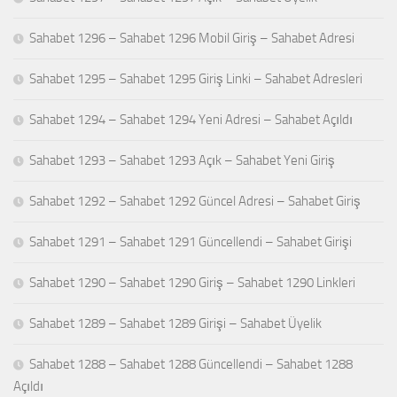
Sahabet 1296 – Sahabet 1296 Mobil Giriş – Sahabet Adresi
Sahabet 1295 – Sahabet 1295 Giriş Linki – Sahabet Adresleri
Sahabet 1294 – Sahabet 1294 Yeni Adresi – Sahabet Açıldı
Sahabet 1293 – Sahabet 1293 Açık – Sahabet Yeni Giriş
Sahabet 1292 – Sahabet 1292 Güncel Adresi – Sahabet Giriş
Sahabet 1291 – Sahabet 1291 Güncellendi – Sahabet Girişi
Sahabet 1290 – Sahabet 1290 Giriş – Sahabet 1290 Linkleri
Sahabet 1289 – Sahabet 1289 Girişi – Sahabet Üyelik
Sahabet 1288 – Sahabet 1288 Güncellendi – Sahabet 1288
Açıldı