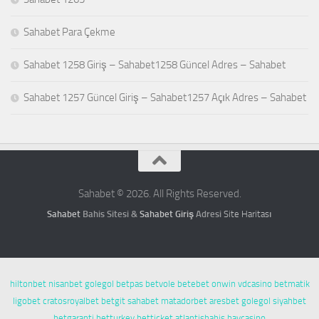
Sahabet Para Çekme
Sahabet 1258 Giriş – Sahabet1258 Güncel Adres – Sahabet
Sahabet 1257 Güncel Giriş – Sahabet1257 Açık Adres – Sahabet
Sahabet © 2026. All Rights Reserved.
Sahabet
Bahis Sitesi &
Sahabet Giriş
Adresi
Site Haritası
hiltonbet
nisanbet
golegol
betpas
betvole
betebet
onwin
vdcasino
betmatik
ligobet
cratosroyalbet
betgit
sahabet
matadorbet
aresbet
golegol
siyahbet
betgaranti
betturkey
betticket
atlantisbahis
baycasino