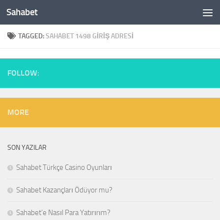
Sahabet
Skip to content
TAGGED:
SAHABET 1498 GIRIŞ ADRESI
FOLLOW:
MORE
SON YAZILAR
Sahabet Türkçe Casino Oyunları
Sahabet Kazançları Ödüyor mu?
Sahabet’e Nasıl Para Yatırırım?