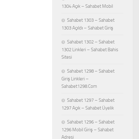
1304 Açık – Sahabet Mobil
Sahabet 1303 – Sahabet
1303 Açıldı – Sahabet Giriş
Sahabet 1302 – Sahabet
1302 Linkleri – Sahabet Bahis
Sitesi
Sahabet 1298 – Sahabet
Giriş Linkleri –
Sahabet1298.Com
Sahabet 1297 – Sahabet
1297 Açık – Sahabet Üyelik
Sahabet 1296 – Sahabet
1296 Mobil Giriş – Sahabet
Adresi