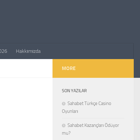
2026
Hakkımızda
MORE
SON YAZILAR
Sahabet Türkçe Casino
Oyunları
Sahabet Kazançları Ödüyor
mu?