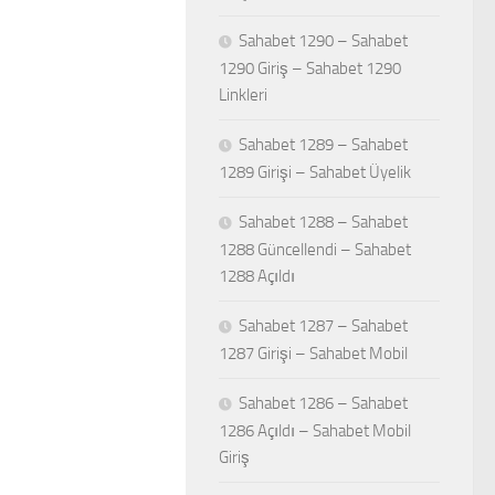
Sahabet 1290 – Sahabet
1290 Giriş – Sahabet 1290
Linkleri
Sahabet 1289 – Sahabet
1289 Girişi – Sahabet Üyelik
Sahabet 1288 – Sahabet
1288 Güncellendi – Sahabet
1288 Açıldı
Sahabet 1287 – Sahabet
1287 Girişi – Sahabet Mobil
Sahabet 1286 – Sahabet
1286 Açıldı – Sahabet Mobil
Giriş