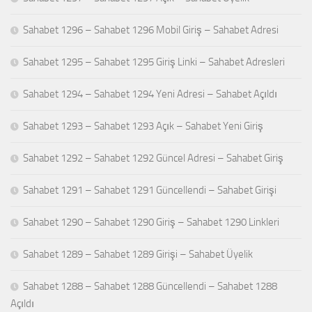
Sahabet 1296 – Sahabet 1296 Mobil Giriş – Sahabet Adresi
Sahabet 1295 – Sahabet 1295 Giriş Linki – Sahabet Adresleri
Sahabet 1294 – Sahabet 1294 Yeni Adresi – Sahabet Açıldı
Sahabet 1293 – Sahabet 1293 Açık – Sahabet Yeni Giriş
Sahabet 1292 – Sahabet 1292 Güncel Adresi – Sahabet Giriş
Sahabet 1291 – Sahabet 1291 Güncellendi – Sahabet Girişi
Sahabet 1290 – Sahabet 1290 Giriş – Sahabet 1290 Linkleri
Sahabet 1289 – Sahabet 1289 Girişi – Sahabet Üyelik
Sahabet 1288 – Sahabet 1288 Güncellendi – Sahabet 1288
Açıldı