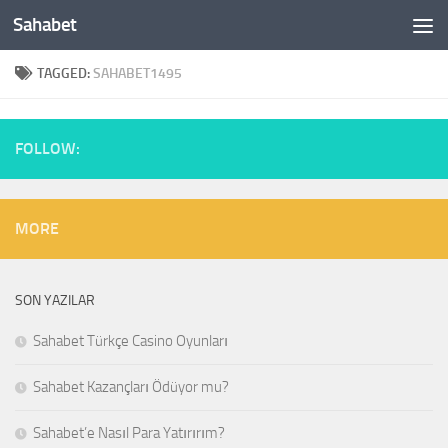
Sahabet
Skip to content
TAGGED:
SAHABET1495
FOLLOW:
MORE
SON YAZILAR
Sahabet Türkçe Casino Oyunları
Sahabet Kazançları Ödüyor mu?
Sahabet’e Nasıl Para Yatırırım?