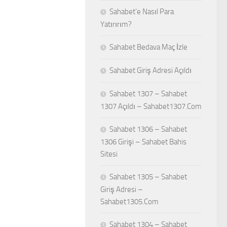
Sahabet’e Nasıl Para
Yatırırım?
Sahabet Bedava Maç İzle
Sahabet Giriş Adresi Açıldı
Sahabet 1307 – Sahabet
1307 Açıldı – Sahabet1307.Com
Sahabet 1306 – Sahabet
1306 Girişi – Sahabet Bahis
Sitesi
Sahabet 1305 – Sahabet
Giriş Adresi –
Sahabet1305.Com
Sahabet 1304 – Sahabet