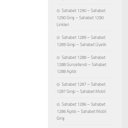
Sahabet 1290 – Sahabet
1290 Giriş – Sahabet 1290
Linkleri
Sahabet 1289 – Sahabet
1289 Girişi – Sahabet Üyelik
Sahabet 1288 – Sahabet
1288 Güncellendi – Sahabet
1288 Açıldı
Sahabet 1287 – Sahabet
1287 Girişi – Sahabet Mobil
Sahabet 1286 – Sahabet
1286 Açıldı – Sahabet Mobil
Giriş